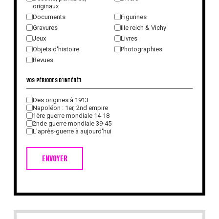
originaux
Documents
Figurines
Gravures
IIIe reich & Vichy
Jeux
Livres
Objets d'histoire
Photographies
Revues
VOS PÉRIODES D'INTÉRÊT
Des origines à 1913
Napoléon : 1er, 2nd empire
1ère guerre mondiale 14-18
2nde guerre mondiale 39-45
L'après-guerre à aujourd'hui
ENVOYER