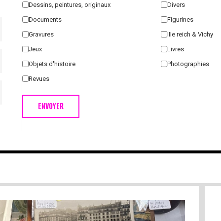
Dessins, peintures, originaux
Divers
Documents
Figurines
Gravures
IIIe reich & Vichy
Jeux
Livres
Objets d'histoire
Photographies
Revues
ENVOYER