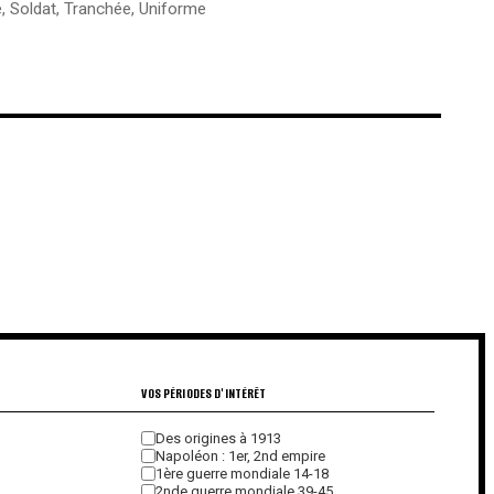
e
,
Soldat
,
Tranchée
,
Uniforme
€
€
VOS PÉRIODES D'INTÉRÊT
Des origines à 1913
Napoléon : 1er, 2nd empire
1ère guerre mondiale 14-18
2nde guerre mondiale 39-45