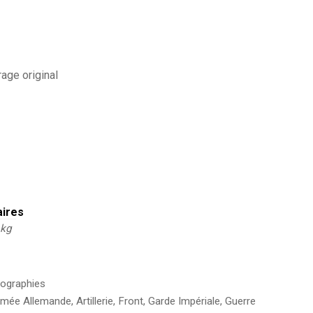
age original
aires
 kg
ographies
rmée Allemande
,
Artillerie
,
Front
,
Garde Impériale
,
Guerre