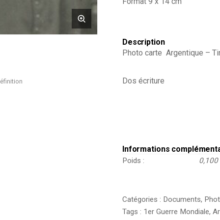
Format 9 x 14 cm
-
Artillerie
Canon
-
Description
Alsacien
Photo carte Argentique – Tir
-
Conscription
-
Dos écriture
Prusse
éfinition
Campagne
1914/1915
-
Somme
Avril
1915
Informations complément
Poids
0,100
Catégories :
Documents
,
Phot
Tags :
1er Guerre Mondiale
,
A