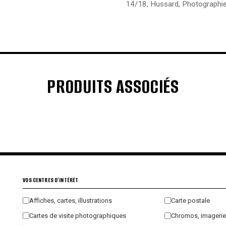
14/18
,
Hussard
,
Photographi
PRODUITS ASSOCIÉS
€
€
€
€
VOS CENTRES D'INTÉRÊT
Affiches, cartes, illustrations
Carte postale
Cartes de visite photographiques
Chromos, imagerie