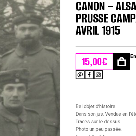
CANON – ALSA
PRUSSE CAMP
AVRIL 1915
En
15,00
€
quantité
de
Carte
Ancienne
Photographie
-
Bel objet d’histoire.
Guerre
Dans son jus. Vendue en l’éta
14/18
Traces sur le dessus
-
Photo un peu passée.
Armée
Allemande