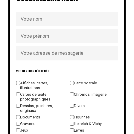
VOS CENTRES D'INTÉRÊT
Affiches, cartes,
Carte postale
illustrations
Cartes de visite
Chromos, imagerie
photographiques
Dessins, peintures,
Divers
originaux
Documents
Figurines
Gravures
IIIe reich & Vichy
Jeux
Livres