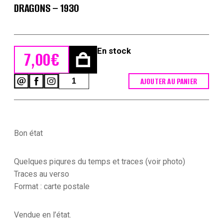
DRAGONS – 1930
En stock
7,00
€
quantité
AJOUTER AU PANIER
de
Carte
Postale
Illustrée
-
Bon état
Pierre
Albert
Leroux
Quelques piqures du temps et traces (voir photo)
-
Edition
Traces au verso
Militaire
Format : carte postale
Illustrées
-
Dragons
Vendue en l’état.
-