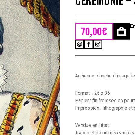
CÉRÉMONIE –
En
70,00
€
quantité
de
Imagerie
-
Napoleon
III
Ancienne planche d’imagerie
-
Sacre
-
Format : 25 x 36
Empereur
Papier : fin froissée en pour
des
Impression : lithographie et 
Français
-
Gravure
Vendue en l’état
-
Traces et mouillures visible
Cérémonie