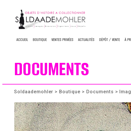
Skip
to
content
ACCUEIL
BOUTIQUE
VENTES PRIVÉES
ACTUALITÉS
DÉPÔT / VENTE
À P
DOCUMENTS
Soldaademohler
>
Boutique
>
Documents
> Imag