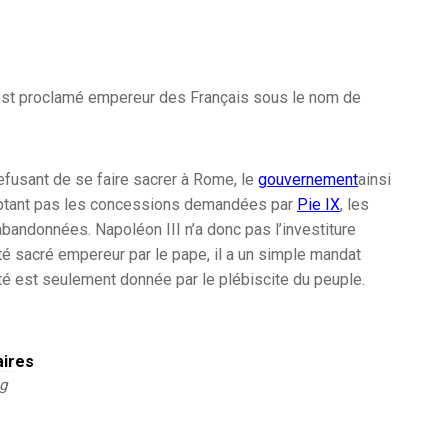
st proclamé empereur des Français sous le nom de
refusant de se faire sacrer à Rome, le
gouvernement
ainsi
ptant pas les concessions demandées par
Pie IX
, les
bandonnées. Napoléon III n’a donc pas l’investiture
 été sacré empereur par le pape, il a un simple mandat
ité est seulement donnée par le plébiscite du peuple.
aires
kg