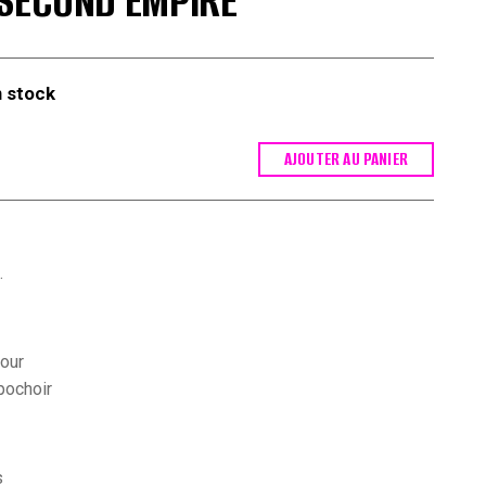
 SECOND EMPIRE
 stock
AJOUTER AU PANIER
.
tour
pochoir
s