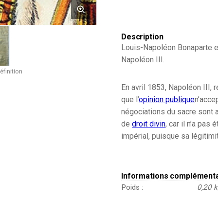
-
Second
Empire
Description
Louis-Napoléon Bonaparte e
Napoléon III.
éfinition
En
avril 1853
, Napoléon III, 
que l’
opinion publique
n’acce
négociations du sacre sont a
de
droit divin
, car il n’a pas
impérial, puisque sa légitim
Informations complément
Poids
0,20 