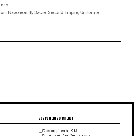
ures
éon
,
Napoléon III
,
Sacre
,
Second Empire
,
Uniforme
€
€
VOS PÉRIODES D'INTÉRÊT
Des origines à 1913
Napoléon : 1er, 2nd empire