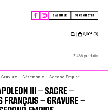
S'ABONNER
SE CONNECTER
|
0,00
€
(0)
2 466 produits
 – Gravure – Cérémonie – Second Empire
POLEON III – SACRE –
 FRANÇAIS – GRAVURE –