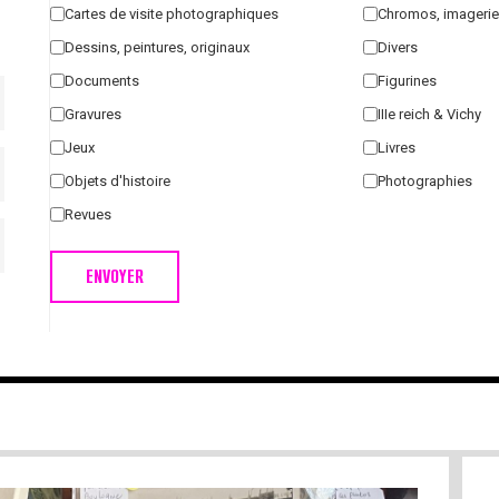
Cartes de visite photographiques
Chromos, imagerie
Dessins, peintures, originaux
Divers
Documents
Figurines
Gravures
IIIe reich & Vichy
Jeux
Livres
Objets d'histoire
Photographies
Revues
ENVOYER