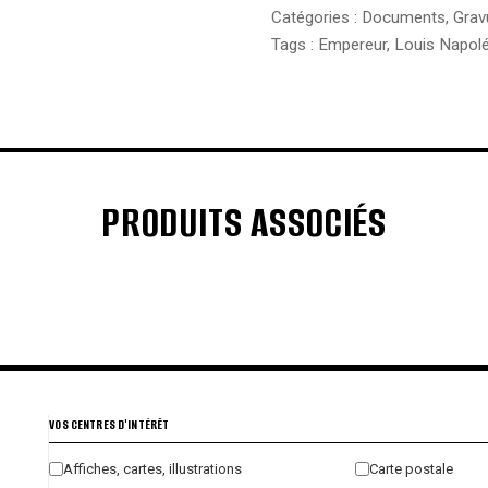
Catégories :
Documents
,
Grav
Tags :
Empereur
,
Louis Napol
PRODUITS ASSOCIÉS
€
€
€
€
VOS CENTRES D'INTÉRÊT
Affiches, cartes, illustrations
Carte postale