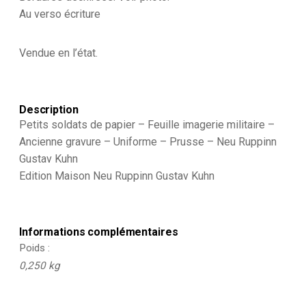
Uniforme
Au verso écriture
-
Prusse
Infanterie
Vendue en l’état.
-
Neu
Ruppinn
Gustav
Description
Kuhn
Petits soldats de papier – Feuille imagerie militaire –
Ancienne gravure – Uniforme – Prusse – Neu Ruppinn
Gustav Kuhn
Edition Maison Neu Ruppinn Gustav Kuhn
Informations complémentaires
Poids
0,250 kg