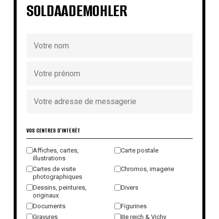
SOLDAADEMOHLER
VOS CENTRES D'INTÉRÊT
Affiches, cartes,
Carte postale
illustrations
Cartes de visite
Chromos, imagerie
photographiques
Dessins, peintures,
Divers
originaux
Documents
Figurines
Gravures
IIIe reich & Vichy