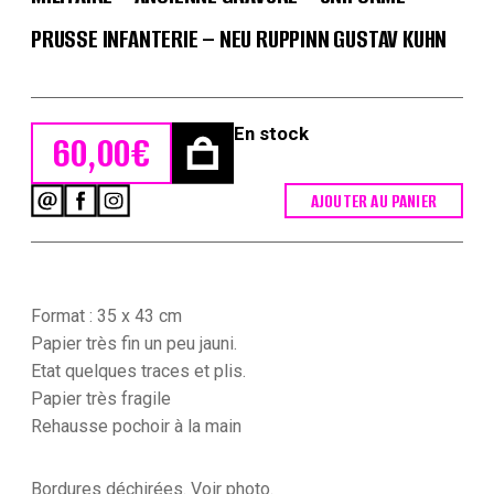
PRUSSE INFANTERIE – NEU RUPPINN GUSTAV KUHN
En stock
60,00
€
AJOUTER AU PANIER
quantité
de
Petits
soldats
de
papier
Format : 35 x 43 cm
-
Papier très fin un peu jauni.
Feuille
Etat quelques traces et plis.
imagerie
Papier très fragile
militaire
-
Rehausse pochoir à la main
Ancienne
gravure
-
Bordures déchirées. Voir photo.