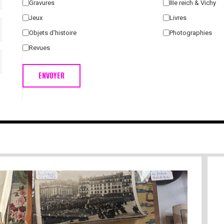
Gravures
IIIe reich & Vichy
Jeux
Livres
Objets d'histoire
Photographies
Revues
ENVOYER