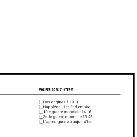
VOS PÉRIODES D'INTÉRÊT
Des origines à 1913
Napoléon : 1er, 2nd empire
1ère guerre mondiale 14-18
2nde guerre mondiale 39-45
L'après-guerre à aujourd'hui