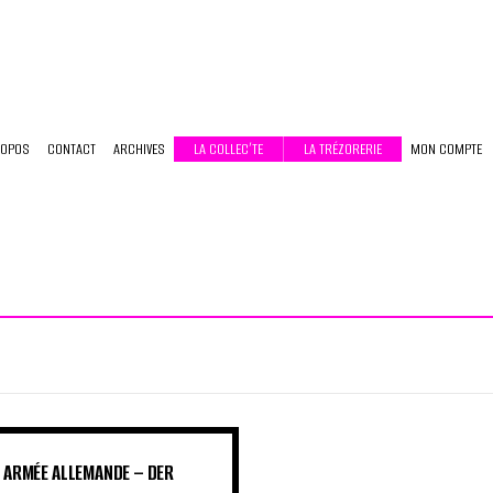
ROPOS
CONTACT
ARCHIVES
LA COLLEC’TE
LA TRÉZORERIE
MON COMPTE
– ARMÉE ALLEMANDE – DER