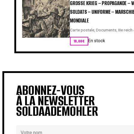
GROSSE KRIEG – PROPAGANDE – W
SOLDATS – UNIFORME – MARSCHI
MONDIALE
Carte postale
,
Documents
,
IIIe reich
18,00
€
En stock
ABONNEZ-VOUS
À LA NEWSLETTER
SOLDAADEMOHLER