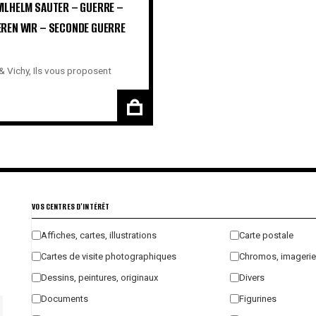
ILHELM SAUTER – GUERRE –
EREN WIR – SECONDE GUERRE
 & Vichy
,
Ils vous proposent
VOS CENTRES D'INTÉRÊT
Affiches, cartes, illustrations
Carte postale
Cartes de visite photographiques
Chromos, imagerie
Dessins, peintures, originaux
Divers
Documents
Figurines