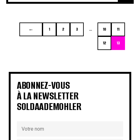
←
1
2
3
…
10
11
12
13
ABONNEZ-VOUS
À LA NEWSLETTER
SOLDAADEMOHLER