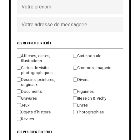
VOS CENTRES D'INTÉRÊT
Affiches, cartes,
Carte postale
illustrations
Cartes de visite
Chromos, imagerie
photographiques
Dessins, peintures,
Divers
originaux
Documents
Figurines
Gravures
IIIe reich & Vichy
Jeux
Livres
Objets d'histoire
Photographies
Revues
VOS PÉRIODES D'INTÉRÊT