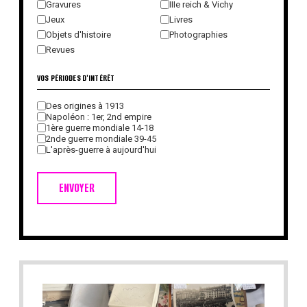
Gravures
IIIe reich & Vichy
Jeux
Livres
Objets d'histoire
Photographies
Revues
VOS PÉRIODES D'INTÉRÊT
Des origines à 1913
Napoléon : 1er, 2nd empire
1ère guerre mondiale 14-18
2nde guerre mondiale 39-45
L'après-guerre à aujourd'hui
ENVOYER