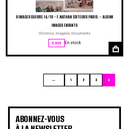
8 IMAGES GUERRE 14/18 – F.NATHAN EDITEURS PARIS. – ALBUM
IMAGES ENFANTS
Chromos, imagerie
,
Documents
5,00
€
En stock
←
1
2
3
4
ABONNEZ-VOUS
À LA NEWSLETTER