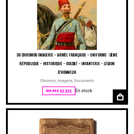
36 CHROMOS IMAGERIE – ARMÉE FRANÇAISE – UNIFORME -3ÈME
RÉPUBLIQUE – HISTORIQUE – SOLDAT – INFANTERIE – LÉGION
D’HONNEUR
Chromos, imagerie
,
Documents
Le prix initial était : 100,00€.
Le prix actuel est : 90,00€.
100,00
€
90,00
€
En stock