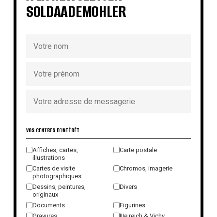
SOLDAADEMOHLER
VOS CENTRES D'INTÉRÊT
Affiches, cartes,
Carte postale
illustrations
Cartes de visite
Chromos, imagerie
photographiques
Dessins, peintures,
Divers
originaux
Documents
Figurines
Gravures
IIIe reich & Vichy