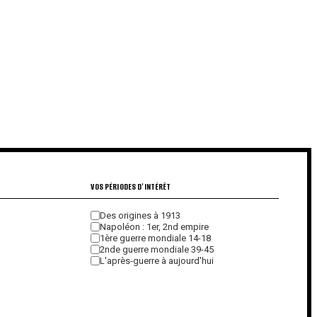
VOS PÉRIODES D'INTÉRÊT
Des origines à 1913
Napoléon : 1er, 2nd empire
1ère guerre mondiale 14-18
2nde guerre mondiale 39-45
L'après-guerre à aujourd'hui