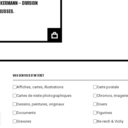
INKERMANN – DIVISION
RUSSES.
VOS CENTRES D'INTÉRÊT
Affiches, cartes, illustrations
Carte postale
Cartes de visite photographiques
Chromos, imagerie
Dessins, peintures, originaux
Divers
Documents
Figurines
Gravures
IIIe reich & Vichy