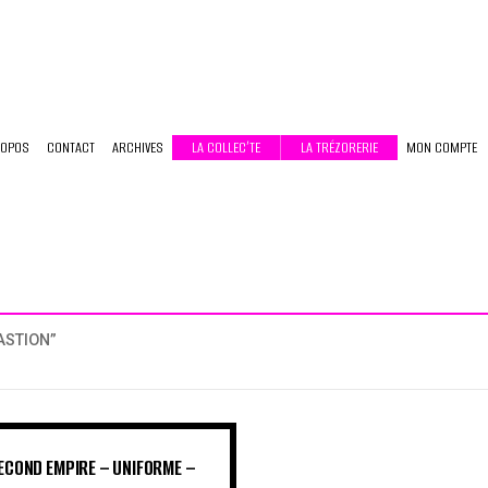
ROPOS
CONTACT
ARCHIVES
LA COLLEC’TE
LA TRÉZORERIE
MON COMPTE
ASTION”
SECOND EMPIRE – UNIFORME –