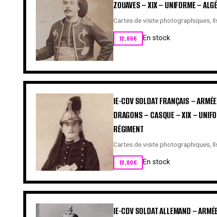
ZOUAVES – XIX – UNIFORME – ALGÉ
Cartes de visite photographiques
,
I
12,00
€
En stock
IE-CDV SOLDAT FRANÇAIS – ARMÉE
DRAGONS – CASQUE – XIX – UNIFO
RÉGIMENT
Cartes de visite photographiques
,
I
12,00
€
En stock
IE-CDV SOLDAT ALLEMAND – ARMÉ