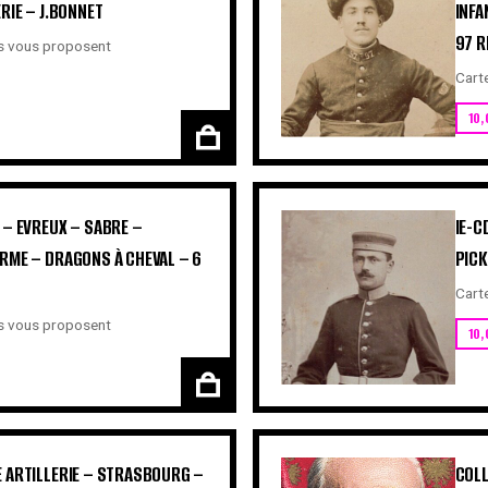
RIE – J.BONNET
INFA
97 R
ls vous proposent
Cart
10,
 – EVREUX – SABRE –
IE-C
RME – DRAGONS À CHEVAL – 6
PICK
Cart
ls vous proposent
10,
E ARTILLERIE – STRASBOURG –
COLL