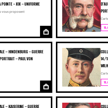
 POINTE – XIX – UNIFORME
D’AU
PORT
ls vous proposent
Cart
15,
LE – HINDENBURG – GUERRE
COLL
PORTRAIT – PAUL VON
14/1
WILH
Cart
15,
LE – KAISERINE – GUERRE
COLL