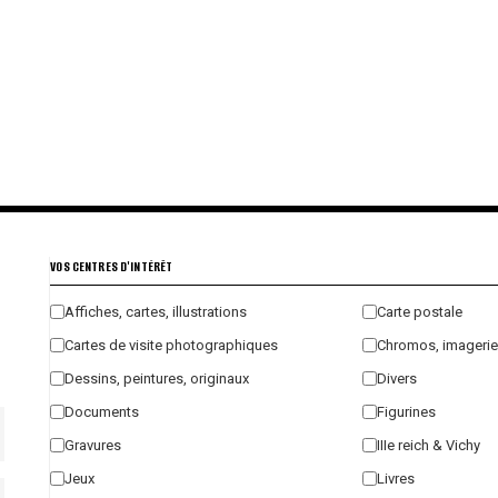
VOS CENTRES D'INTÉRÊT
Affiches, cartes, illustrations
Carte postale
Cartes de visite photographiques
Chromos, imagerie
Dessins, peintures, originaux
Divers
Documents
Figurines
Gravures
IIIe reich & Vichy
Jeux
Livres