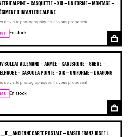
NTERIE ALPINE – CASQUETTE – XIX – UNIFORME – MONTAGE –
ÉGIMENT D’INFANTERIE ALPINE
es de visite photographiques
,
Ils vous proposent
00
€
En stock
DV SOLDAT ALLEMAND – ARMÉE – KARLSRUHE – SABRE –
ELHAUBE – CASQUE À POINTE – XIX – UNIFORME – DRAGONS
es de visite photographiques
,
Ils vous proposent
00
€
En stock
_IE_ANCIENNE CARTE POSTALE – KAISER FRANZ JOSEF I.