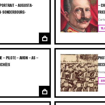
 PORTRAIT – AUGUSTA-
– CH
IN-SONDERBOURG-
FRIE
Cart
15,
 – PILOTE – AVION – AS –
PHOT
ANCHÉES
OCCU
Docu
22