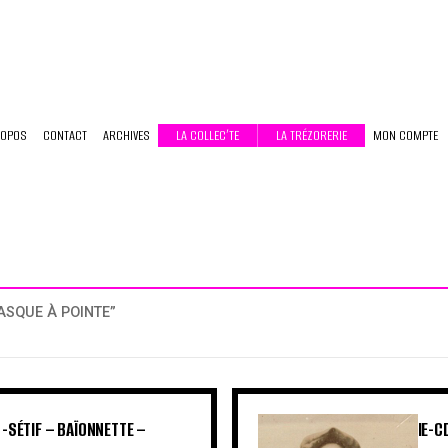
ROPOS
CONTACT
ARCHIVES
LA COLLEC’TE
LA TRÉZORERIE
MON COMPTE
CASQUE À POINTE”
 -SÉTIF – BAÏONNETTE –
IE-C