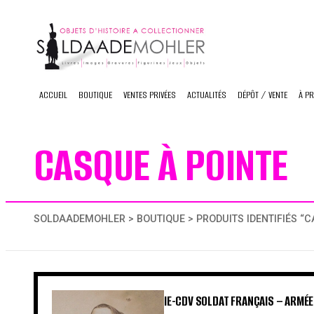
Skip
to
content
ACCUEIL
BOUTIQUE
VENTES PRIVÉES
ACTUALITÉS
DÉPÔT / VENTE
À P
CASQUE À POINTE
SOLDAADEMOHLER
>
BOUTIQUE
> PRODUITS IDENTIFIÉS “
IE-CDV SOLDAT FRANÇAIS – ARMÉE