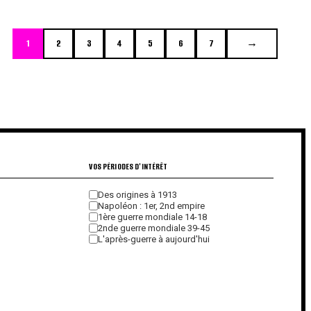
1
2
3
4
5
6
7
→
VOS PÉRIODES D'INTÉRÊT
Des origines à 1913
Napoléon : 1er, 2nd empire
1ère guerre mondiale 14-18
2nde guerre mondiale 39-45
L'après-guerre à aujourd'hui