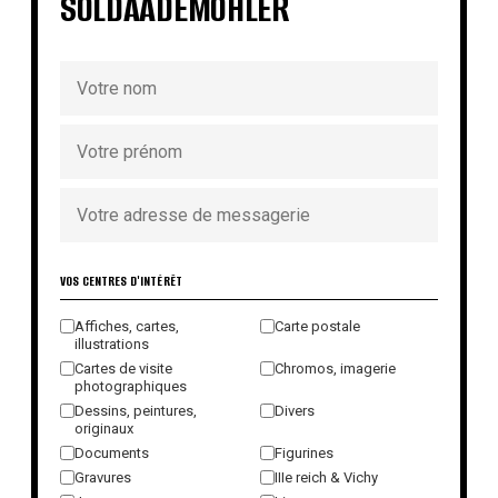
SOLDAADEMOHLER
VOS CENTRES D'INTÉRÊT
Affiches, cartes,
Carte postale
illustrations
Cartes de visite
Chromos, imagerie
photographiques
Dessins, peintures,
Divers
originaux
Documents
Figurines
Gravures
IIIe reich & Vichy