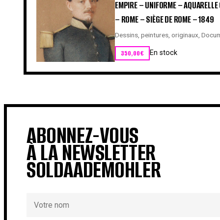
EMPIRE – UNIFORME – AQUARELLE 
– ROME – SIÈGE DE ROME – 1849
Dessins, peintures, originaux
,
Docum
350,00
€
En stock
ABONNEZ-VOUS
À LA NEWSLETTER
SOLDAADEMOHLER