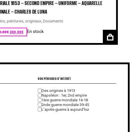
RIALE 1853 – SECOND EMPIRE – UNIFORME – AQUARELLE
INALE – CHARLES DE LUNA
ns, peintures, originaux
,
Documents
Le prix initial était : 450,00€.
Le prix actuel est : 380,00€.
0,00
€
380,00
€
En stock
VOS PÉRIODES D'INTÉRÊT
Des origines à 1913
Napoléon : 1er, 2nd empire
1ère guerre mondiale 14-18
2nde guerre mondiale 39-45
L'après-guerre à aujourd'hui