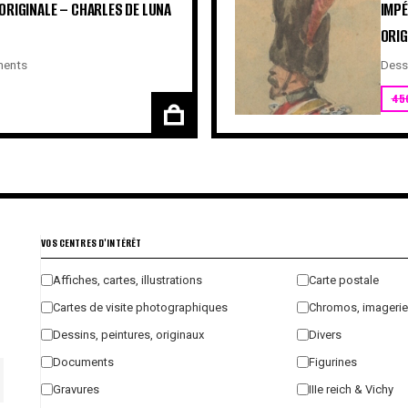
ORIGINALE – CHARLES DE LUNA
IMPÉ
ORIG
ents
Dessi
45
VOS CENTRES D'INTÉRÊT
Affiches, cartes, illustrations
Carte postale
Cartes de visite photographiques
Chromos, imagerie
Dessins, peintures, originaux
Divers
Documents
Figurines
Gravures
IIIe reich & Vichy