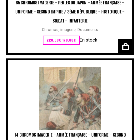
85 CHROMOS IMAGERIE – PERLES DU JAPON – ARMÉE FRANÇAISE –
UNIFORME – SECOND EMPIRE / 3ÈME RÉPUBLIQUE – HISTORIQUE –
SOLDAT – INFANTERIE
Chromos, imagerie
,
Documents
Le prix initial était : 220,00€.
Le prix actuel est : 170,00€.
220,00
€
170,00
€
En stock
14 CHROMOS IMAGERIE – ARMÉE FRANÇAISE – UNIFORME – SECOND