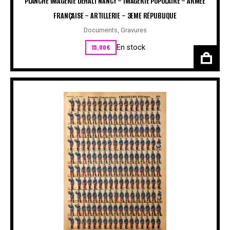
PLANCHE IMAGERIE DEHALT NANCY – IMAGERIE POPULAIRE – ARMÉE
FRANÇAISE – ARTILLERIE – 3EME RÉPUBLIQUE
Documents
,
Gravures
15,00
€
En stock