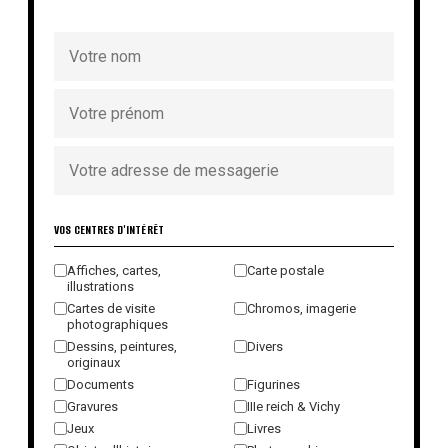
VOS CENTRES D'INTÉRÊT
Affiches, cartes,
Carte postale
illustrations
Cartes de visite
Chromos, imagerie
photographiques
Dessins, peintures,
Divers
originaux
Documents
Figurines
Gravures
IIIe reich & Vichy
Jeux
Livres