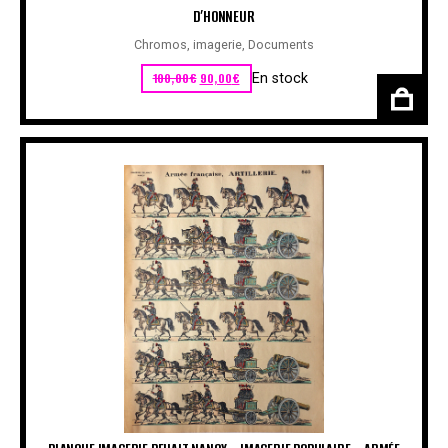
D’HONNEUR
Chromos, imagerie
,
Documents
Le prix initial était : 100,00€.
Le prix actuel est : 90,00€.
100,00
€
90,00
€
En stock