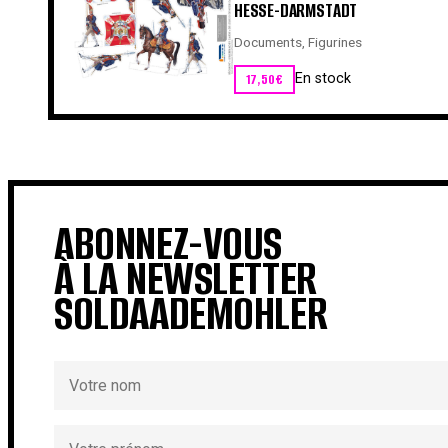
HESSE-DARMSTADT
Documents
,
Figurines
17,50
€
En stock
ABONNEZ-VOUS
À LA NEWSLETTER
SOLDAADEMOHLER