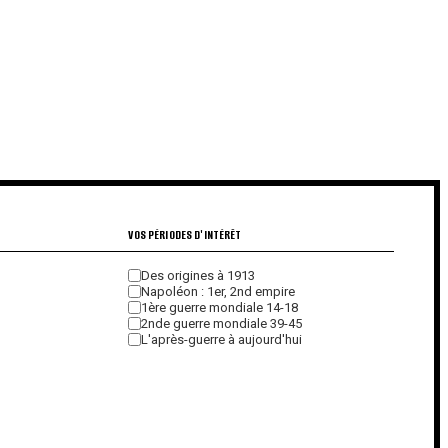
VOS PÉRIODES D'INTÉRÊT
Des origines à 1913
Napoléon : 1er, 2nd empire
1ère guerre mondiale 14-18
2nde guerre mondiale 39-45
L'après-guerre à aujourd'hui