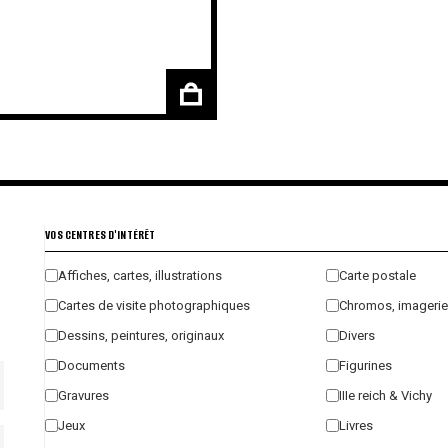
VOS CENTRES D'INTÉRÊT
Affiches, cartes, illustrations
Carte postale
Cartes de visite photographiques
Chromos, imagerie
Dessins, peintures, originaux
Divers
Documents
Figurines
Gravures
IIIe reich & Vichy
Jeux
Livres