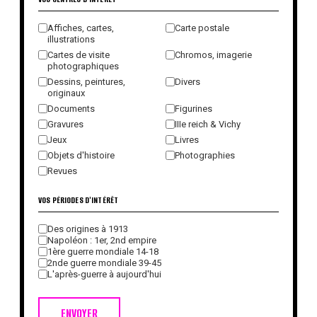
Affiches, cartes,
Carte postale
illustrations
Cartes de visite
Chromos, imagerie
photographiques
Dessins, peintures,
Divers
originaux
Documents
Figurines
Gravures
IIIe reich & Vichy
Jeux
Livres
Objets d'histoire
Photographies
Revues
VOS PÉRIODES D'INTÉRÊT
Des origines à 1913
Napoléon : 1er, 2nd empire
1ère guerre mondiale 14-18
2nde guerre mondiale 39-45
L'après-guerre à aujourd'hui
ENVOYER