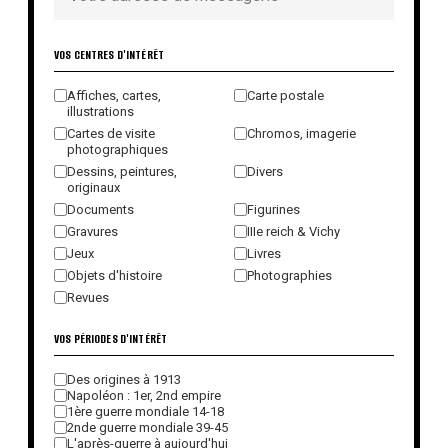
VOS CENTRES D'INTÉRÊT
Affiches, cartes,
Carte postale
illustrations
Cartes de visite
Chromos, imagerie
photographiques
Dessins, peintures,
Divers
originaux
Documents
Figurines
Gravures
IIIe reich & Vichy
Jeux
Livres
Objets d'histoire
Photographies
Revues
VOS PÉRIODES D'INTÉRÊT
Des origines à 1913
Napoléon : 1er, 2nd empire
1ère guerre mondiale 14-18
2nde guerre mondiale 39-45
L'après-guerre à aujourd'hui