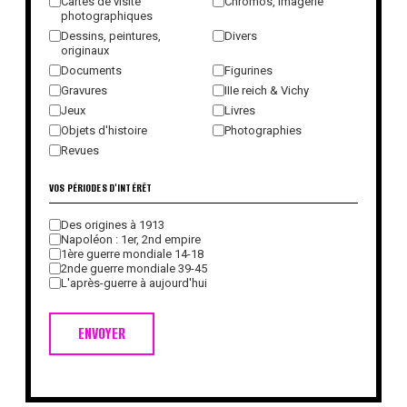
Cartes de visite
Chromos, imagerie
photographiques
Dessins, peintures,
Divers
originaux
Documents
Figurines
Gravures
IIIe reich & Vichy
Jeux
Livres
Objets d'histoire
Photographies
Revues
VOS PÉRIODES D'INTÉRÊT
Des origines à 1913
Napoléon : 1er, 2nd empire
1ère guerre mondiale 14-18
2nde guerre mondiale 39-45
L'après-guerre à aujourd'hui
ENVOYER