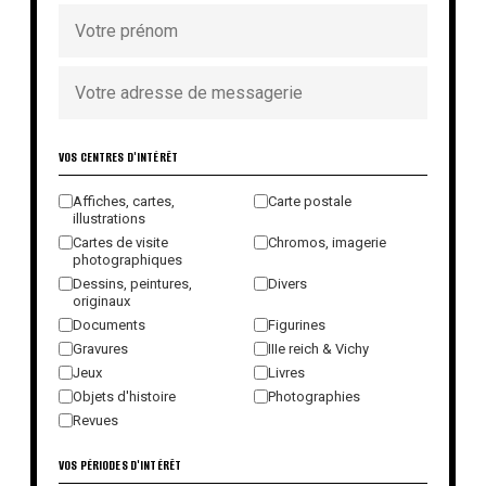
VOS CENTRES D'INTÉRÊT
Affiches, cartes,
Carte postale
illustrations
Cartes de visite
Chromos, imagerie
photographiques
Dessins, peintures,
Divers
originaux
Documents
Figurines
Gravures
IIIe reich & Vichy
Jeux
Livres
Objets d'histoire
Photographies
Revues
VOS PÉRIODES D'INTÉRÊT