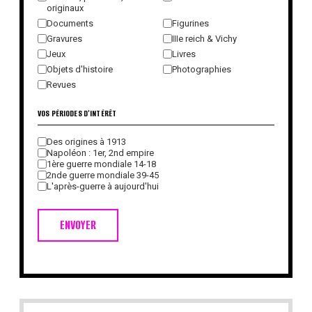
originaux
Documents
Figurines
Gravures
IIIe reich & Vichy
Jeux
Livres
Objets d'histoire
Photographies
Revues
VOS PÉRIODES D'INTÉRÊT
Des origines à 1913
Napoléon : 1er, 2nd empire
1ère guerre mondiale 14-18
2nde guerre mondiale 39-45
L'après-guerre à aujourd'hui
ENVOYER