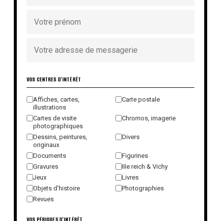
VOS CENTRES D'INTÉRÊT
Affiches, cartes,
Carte postale
illustrations
Cartes de visite
Chromos, imagerie
photographiques
Dessins, peintures,
Divers
originaux
Documents
Figurines
Gravures
IIIe reich & Vichy
Jeux
Livres
Objets d'histoire
Photographies
Revues
VOS PÉRIODES D'INTÉRÊT