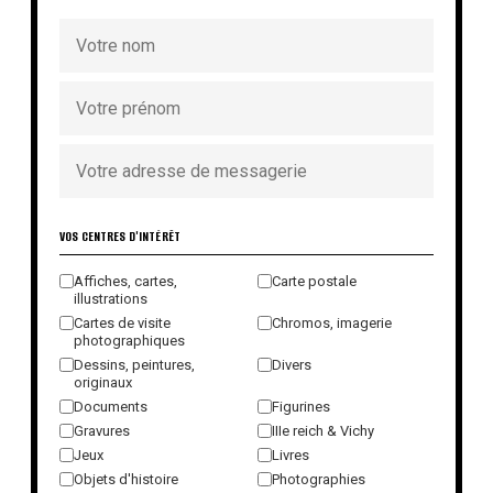
VOS CENTRES D'INTÉRÊT
Affiches, cartes,
Carte postale
illustrations
Cartes de visite
Chromos, imagerie
photographiques
Dessins, peintures,
Divers
originaux
Documents
Figurines
Gravures
IIIe reich & Vichy
Jeux
Livres
Objets d'histoire
Photographies