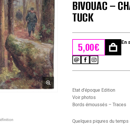
BIVOUAC – CH
TUCK
En 
5,00
€
quantité
de
1
Carte
Postale
-
Etat d’époque Edition
Armée
Voir photos
Française
Bords émoussés – Traces
en
campagne
-
éfinition
Quelques piqures du temps e
14/18
-