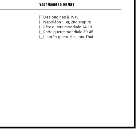
VOS PÉRIODES D'INTÉRÊT
Des origines à 1913
Napoléon : 1er, 2nd empire
1ère guerre mondiale 14-18
2nde guerre mondiale 39-45
L'après-guerre à aujourd'hui