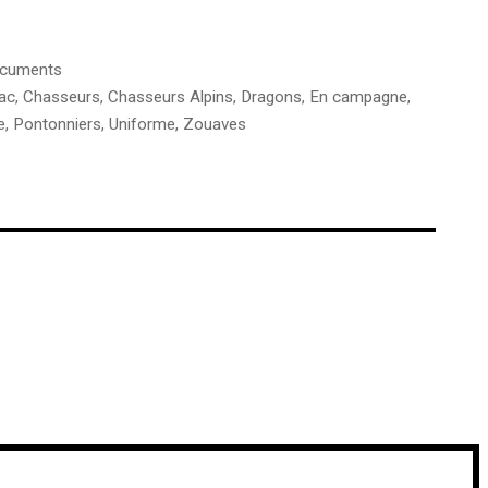
cuments
ac
,
Chasseurs
,
Chasseurs Alpins
,
Dragons
,
En campagne
,
e
,
Pontonniers
,
Uniforme
,
Zouaves
€
€