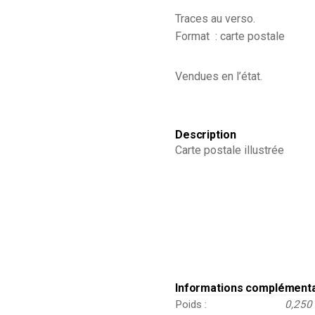
Uniforme
Traces au verso.
-
Format : carte postale
Bivouac
-
Chasseurs
Vendues en l’état.
à
Pied
-
Editions
Tuck
Description
Carte postale illustrée
Informations complément
Poids
0,250