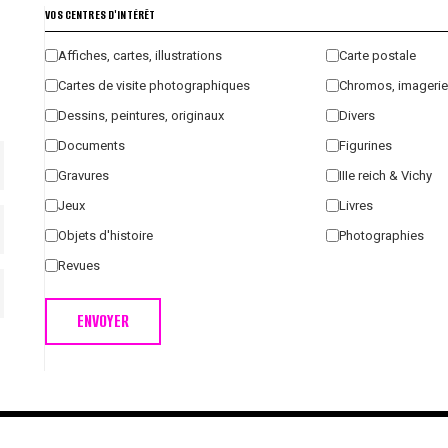
VOS CENTRES D'INTÉRÊT
Affiches, cartes, illustrations
Carte postale
Cartes de visite photographiques
Chromos, imagerie
Dessins, peintures, originaux
Divers
Documents
Figurines
Gravures
IIIe reich & Vichy
Jeux
Livres
Objets d'histoire
Photographies
Revues
ENVOYER