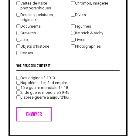
Cartes de visite
Chromos, imagerie
photographiques
Dessins, peintures,
Divers
originaux
Documents
Figurines
Gravures
IIIe reich & Vichy
Jeux
Livres
Objets d'histoire
Photographies
Revues
VOS PÉRIODES D'INTÉRÊT
Des origines à 1913
Napoléon : 1er, 2nd empire
1ère guerre mondiale 14-18
2nde guerre mondiale 39-45
L'après-guerre à aujourd'hui
ENVOYER