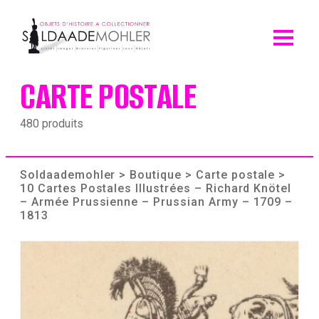
Skip
to
content
CARTE POSTALE
480 produits
Soldaademohler
>
Boutique
>
Carte postale
>
10 Cartes Postales Illustrées – Richard Knötel
– Armée Prussienne – Prussian Army – 1709 –
1813