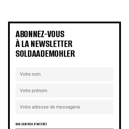
€
€
€
€
€
€
€
€
ABONNEZ-VOUS
À LA NEWSLETTER
SOLDAADEMOHLER
VOS CENTRES D'INTÉRÊT