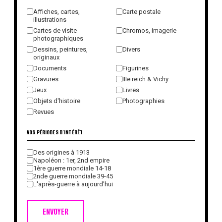
Affiches, cartes,
Carte postale
illustrations
Cartes de visite
Chromos, imagerie
photographiques
Dessins, peintures,
Divers
originaux
Documents
Figurines
Gravures
IIIe reich & Vichy
Jeux
Livres
Objets d'histoire
Photographies
Revues
VOS PÉRIODES D'INTÉRÊT
Des origines à 1913
Napoléon : 1er, 2nd empire
1ère guerre mondiale 14-18
2nde guerre mondiale 39-45
L'après-guerre à aujourd'hui
ENVOYER