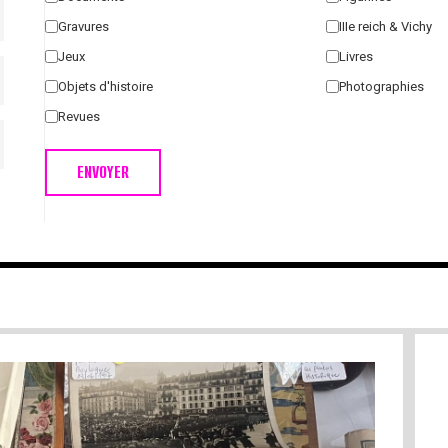
Gravures
IIIe reich & Vichy
Jeux
Livres
Objets d'histoire
Photographies
Revues
ENVOYER