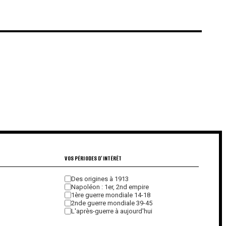
€
€
VOS PÉRIODES D'INTÉRÊT
Des origines à 1913
Napoléon : 1er, 2nd empire
1ère guerre mondiale 14-18
2nde guerre mondiale 39-45
L'après-guerre à aujourd'hui