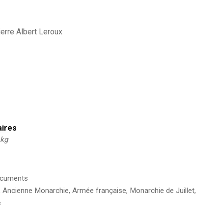
ierre Albert Leroux
aires
 kg
cuments
,
Ancienne Monarchie
,
Armée française
,
Monarchie de Juillet
,
e