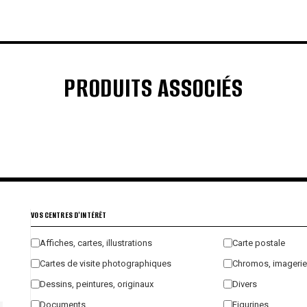
PRODUITS ASSOCIÉS
€
€
€
€
VOS CENTRES D'INTÉRÊT
Affiches, cartes, illustrations
Carte postale
Cartes de visite photographiques
Chromos, imagerie
Dessins, peintures, originaux
Divers
Documents
Figurines