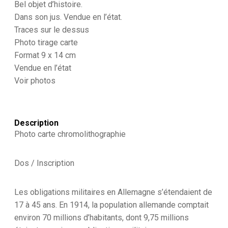
Illustration
Bel objet d’histoire.
-
Dans son jus. Vendue en l’état.
Armée
Traces sur le dessus
Allemande
Photo tirage carte
-
Réserviste
Format 9 x 14 cm
-
Vendue en l’état
Hurra,
Voir photos
Reserve
hat
noch
-
Guillaume
Description
II
Photo carte chromolithographie
-
1905
/
Dos / Inscription
1908
-
Service
Les obligations militaires en Allemagne s’étendaient de
Militaire
17 à 45 ans. En 1914, la population allemande comptait
-
Heimat
environ 70 millions d’habitants, dont 9,75 millions
-