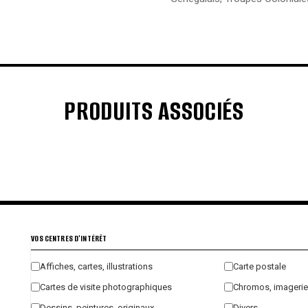
PRODUITS ASSOCIÉS
€
€
€
€
VOS CENTRES D'INTÉRÊT
Affiches, cartes, illustrations
Carte postale
Cartes de visite photographiques
Chromos, imagerie
Dessins, peintures, originaux
Divers