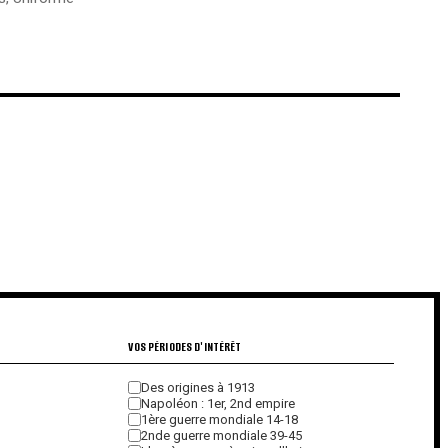
€
€
VOS PÉRIODES D'INTÉRÊT
Des origines à 1913
Napoléon : 1er, 2nd empire
1ère guerre mondiale 14-18
2nde guerre mondiale 39-45