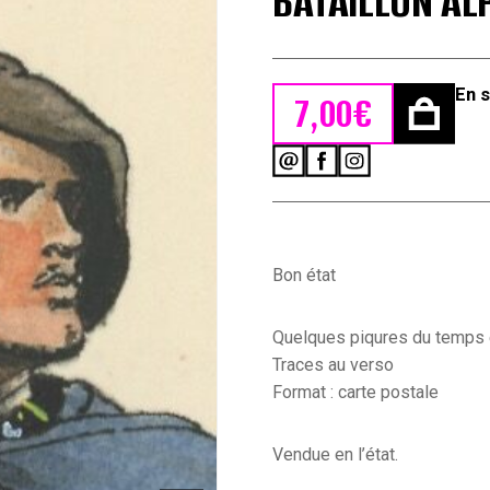
BATAILLON AL
En 
7,00
€
quantité
de
Carte
Postale
Illustrée
-
Bon état
Edmond
Lajoux
-
Quelques piqures du temps e
Edition
Traces au verso
Militaire
Format : carte postale
Illustrées
-
Bataillon
Vendue en l’état.
Alpin
Porte