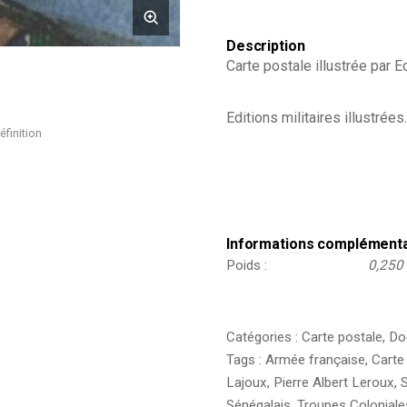
Fanion
-
1930
Description
Carte postale illustrée par 
Editions militaires illustrées.
éfinition
Informations complément
Poids
0,250
Catégories :
Carte postale
,
Do
Tags :
Armée française
,
Carte
Lajoux
,
Pierre Albert Leroux
,
S
Sénégalais
,
Troupes Coloniale