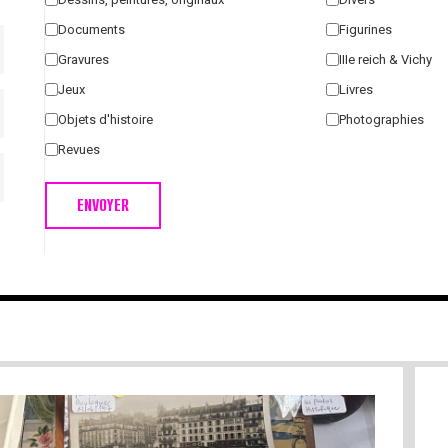
Documents
Figurines
Gravures
IIIe reich & Vichy
Jeux
Livres
Objets d'histoire
Photographies
Revues
ENVOYER