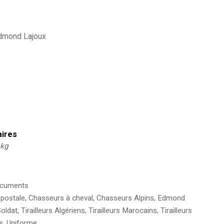
Edmond Lajoux
aires
 kg
cuments
 postale
,
Chasseurs à cheval
,
Chasseurs Alpins
,
Edmond
oldat
,
Tirailleurs Algériens
,
Tirailleurs Marocains
,
Tirailleurs
s
,
Uniforme