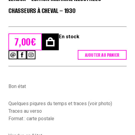
CHASSEURS À CHEVAL – 1930
En stock
7,00
€
AJOUTER AU PANIER
quantité
de
Carte
Postale
Illustrée
-
Bon état
Pierre
Albert
Leroux
Quelques piqures du temps et traces (voir photo)
-
Traces au verso
Edition
Format : carte postale
Militaire
Illustrées
-