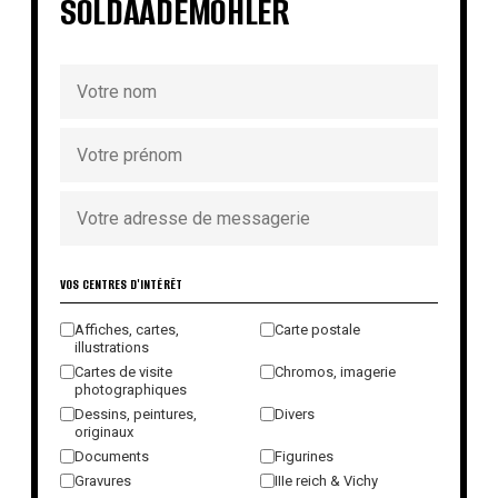
SOLDAADEMOHLER
VOS CENTRES D'INTÉRÊT
Affiches, cartes,
Carte postale
illustrations
Cartes de visite
Chromos, imagerie
photographiques
Dessins, peintures,
Divers
originaux
Documents
Figurines
Gravures
IIIe reich & Vichy