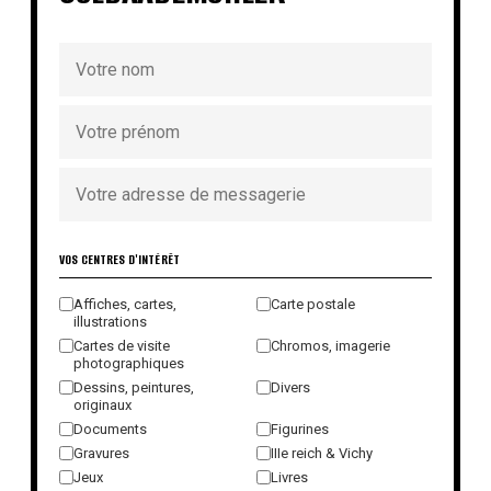
VOS CENTRES D'INTÉRÊT
Affiches, cartes,
Carte postale
illustrations
Cartes de visite
Chromos, imagerie
photographiques
Dessins, peintures,
Divers
originaux
Documents
Figurines
Gravures
IIIe reich & Vichy
Jeux
Livres