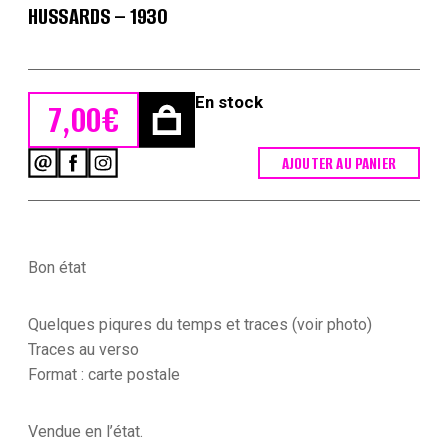
HUSSARDS – 1930
En stock
7,00
€
AJOUTER AU PANIER
quantité
de
Carte
Postale
Illustrée
-
Bon état
Pierre
Albert
Leroux
Quelques piqures du temps et traces (voir photo)
-
Traces au verso
Edition
Format : carte postale
Militaire
Illustrées
-
Vendue en l’état.
Hussards