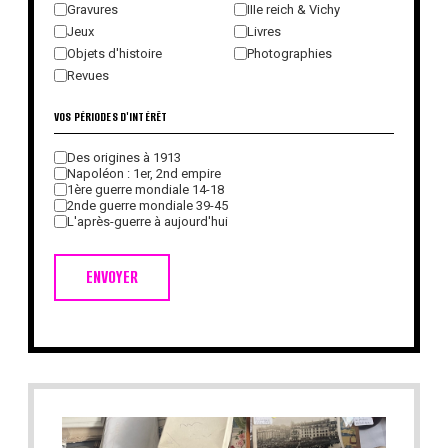
Gravures
IIIe reich & Vichy
Jeux
Livres
Objets d'histoire
Photographies
Revues
VOS PÉRIODES D'INTÉRÊT
Des origines à 1913
Napoléon : 1er, 2nd empire
1ère guerre mondiale 14-18
2nde guerre mondiale 39-45
L'après-guerre à aujourd'hui
ENVOYER