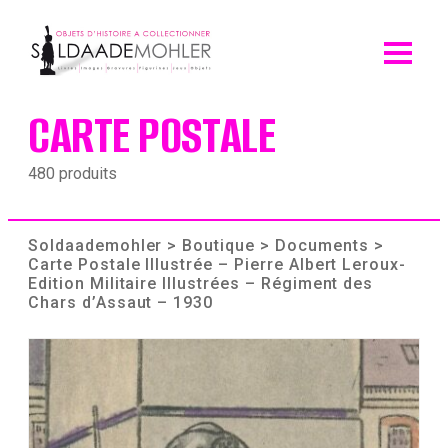
Skip
to
content
CARTE POSTALE
480 produits
Soldaademohler
>
Boutique
>
Documents
>
Carte Postale Illustrée – Pierre Albert Leroux-
Edition Militaire Illustrées – Régiment des
Chars d’Assaut – 1930