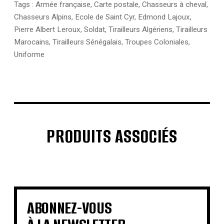
Tags :
Armée française
,
Carte postale
,
Chasseurs à cheval
,
Chasseurs Alpins
,
Ecole de Saint Cyr
,
Edmond Lajoux
,
Pierre Albert Leroux
,
Soldat
,
Tirailleurs Algériens
,
Tirailleurs
Marocains
,
Tirailleurs Sénégalais
,
Troupes Coloniales
,
Uniforme
PRODUITS ASSOCIÉS
€
€
€
€
€
€
€
€
ABONNEZ-VOUS