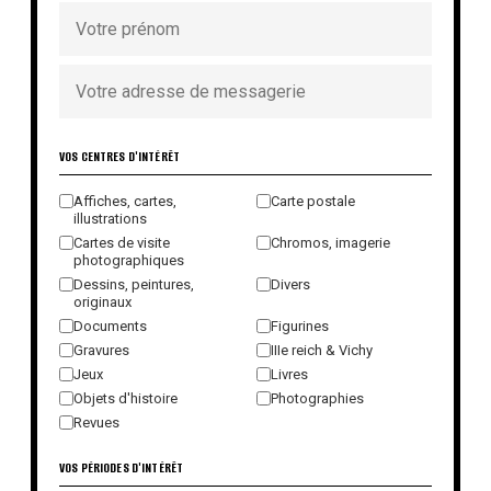
VOS CENTRES D'INTÉRÊT
Affiches, cartes,
Carte postale
illustrations
Cartes de visite
Chromos, imagerie
photographiques
Dessins, peintures,
Divers
originaux
Documents
Figurines
Gravures
IIIe reich & Vichy
Jeux
Livres
Objets d'histoire
Photographies
Revues
VOS PÉRIODES D'INTÉRÊT