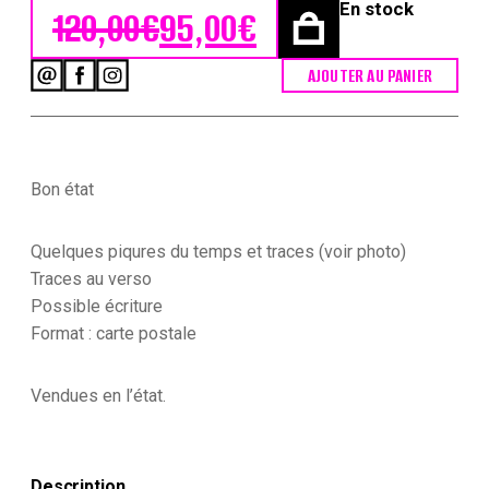
En stock
120,00
€
95,00
€
Le prix initial était : 120,00€.
Le prix actuel est : 95,00€.
AJOUTER AU PANIER
quantité
de
Lot
39
Cartes
Postale
Bon état
Illustrée
-
Napoléon
Quelques piqures du temps et traces (voir photo)
-
Traces au verso
1er
Possible écriture
Empire
Format : carte postale
-
Photographie
-
Vendues en l’état.
Le
mythe
et
son
souvenir
Description