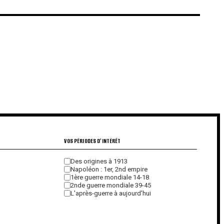
€
€
VOS PÉRIODES D'INTÉRÊT
Des origines à 1913
Napoléon : 1er, 2nd empire
1ère guerre mondiale 14-18
2nde guerre mondiale 39-45
L'après-guerre à aujourd'hui