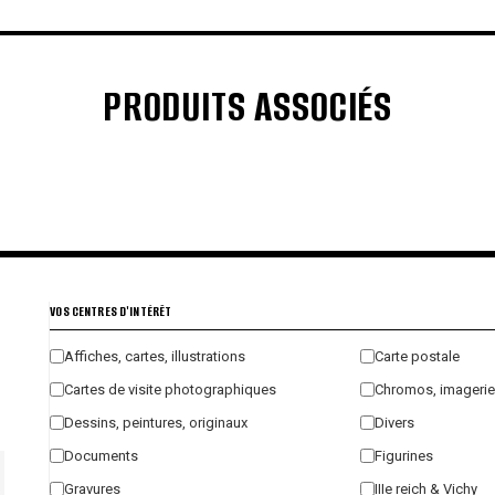
PRODUITS ASSOCIÉS
€
€
€
€
VOS CENTRES D'INTÉRÊT
Affiches, cartes, illustrations
Carte postale
Cartes de visite photographiques
Chromos, imagerie
Dessins, peintures, originaux
Divers
Documents
Figurines
Gravures
IIIe reich & Vichy