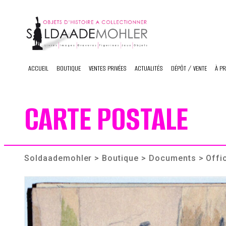
Skip
to
content
ACCUEIL
BOUTIQUE
VENTES PRIVÉES
ACTUALITÉS
DÉPÔT / VENTE
À P
CARTE POSTALE
Soldaademohler
>
Boutique
>
Documents
> Offi