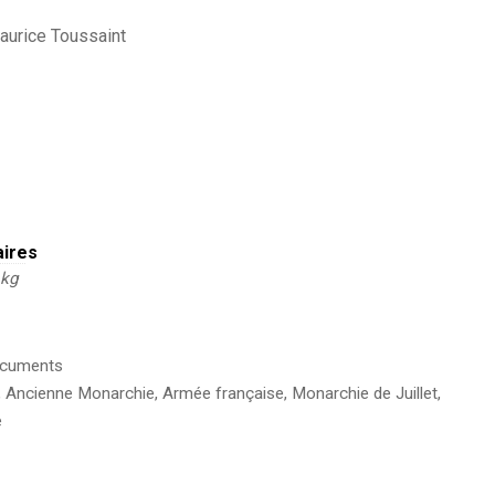
Maurice Toussaint
aires
 kg
cuments
,
Ancienne Monarchie
,
Armée française
,
Monarchie de Juillet
,
e