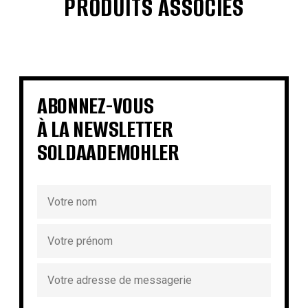
PRODUITS ASSOCIÉS
€
€
€
€
€
€
€
€
ABONNEZ-VOUS
À LA NEWSLETTER
SOLDAADEMOHLER