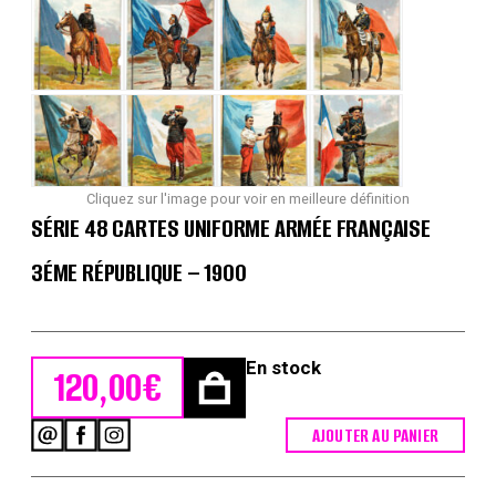
Cliquez sur l'image pour voir en meilleure définition
SÉRIE 48 CARTES UNIFORME ARMÉE FRANÇAISE
3ÉME RÉPUBLIQUE – 1900
En stock
120,00
€
AJOUTER AU PANIER
quantité
de
Série