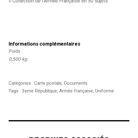
« Collection de l’Armée Française en 50 sujets
Informations complémentaires
Poids
0,500 kg
Catégories :
Carte postale
,
Documents
Tags :
3eme République
,
Armée française
,
Uniforme