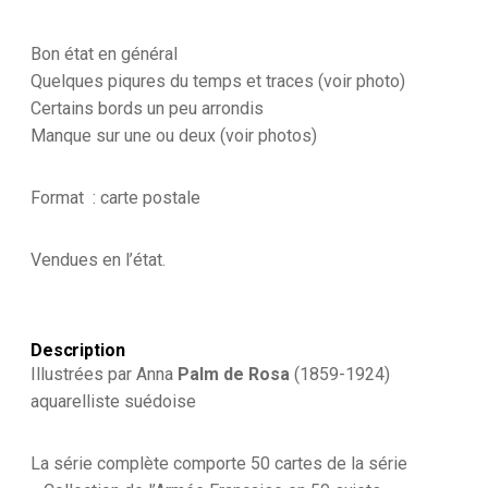
48
cartes
uniforme
Bon état en général
Armée
Quelques piqures du temps et traces (voir photo)
Française
Certains bords un peu arrondis
3éme
Manque sur une ou deux (voir photos)
République
-
1900
Format : carte postale
Vendues en l’état.
Description
Illustrées par Anna
Palm
de
Rosa
(1859-1924)
aquarelliste suédoise
La série complète comporte 50 cartes de la série