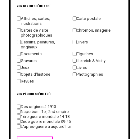
VOS CENTRES D'INTÉRÊT
Affiches, cartes,
Carte postale
illustrations
Cartes de visite
Chromos, imagerie
photographiques
Dessins, peintures,
Divers
originaux
Documents
Figurines
Gravures
IIIe reich & Vichy
Jeux
Livres
Objets d'histoire
Photographies
Revues
VOS PÉRIODES D'INTÉRÊT
Des origines à 1913
Napoléon : 1er, 2nd empire
1ère guerre mondiale 14-18
2nde guerre mondiale 39-45
L'après-guerre à aujourd'hui