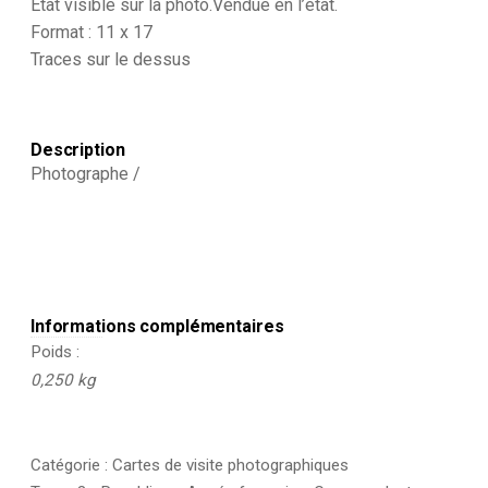
-
Etat visible sur la photo.Vendue en l’état.
Grand
Format : 11 x 17
format
Traces sur le dessus
-
Soldat
Officier
D'Etat
Major
Description
-
Photographe /
Infanterie
-
Rehaussée
Informations complémentaires
Poids
0,250 kg
Catégorie :
Cartes de visite photographiques