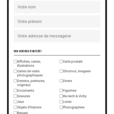
VOS CENTRES D'INTÉRÊT
Affiches, cartes,
Carte postale
illustrations
Cartes de visite
Chromos, imagerie
photographiques
Dessins, peintures,
Divers
originaux
Documents
Figurines
Gravures
IIIe reich & Vichy
Jeux
Livres
Objets d'histoire
Photographies
Revues