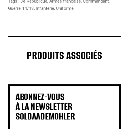
Tags :
3e Republique
,
Armée française
,
Commandant
,
Guerre 14/18
,
Infanterie
,
Uniforme
PRODUITS ASSOCIÉS
€
€
€
€
€
€
€
€
ABONNEZ-VOUS
À LA NEWSLETTER
SOLDAADEMOHLER