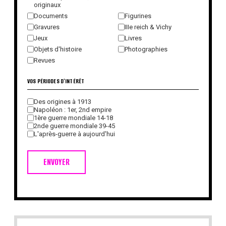
originaux
Documents
Figurines
Gravures
IIIe reich & Vichy
Jeux
Livres
Objets d'histoire
Photographies
Revues
VOS PÉRIODES D'INTÉRÊT
Des origines à 1913
Napoléon : 1er, 2nd empire
1ère guerre mondiale 14-18
2nde guerre mondiale 39-45
L'après-guerre à aujourd'hui
ENVOYER