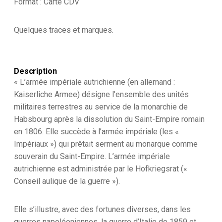
Format : Carte CDV
Officier
-
Second
Quelques traces et marques.
Empire
-
Médaille
-
Décoration
Description
-
« L’armée impériale autrichienne (en allemand :
Uniforme
Kaiserliche Armee) désigne l’ensemble des unités
-
militaires terrestres au service de la monarchie de
Wien
-
Habsbourg après la dissolution du Saint-Empire romain
Österreich
en 1806. Elle succède à l’armée impériale (les «
-
Impériaux ») qui prêtait serment au monarque comme
Guerre
Austro
souverain du Saint-Empire. L’armée impériale
Prussienne
autrichienne est administrée par le Hofkriegsrat («
-
Conseil aulique de la guerre »).
Infanterie
Elle s’illustre, avec des fortunes diverses, dans les
guerres napoléoniennes, la guerre d’Italie de 1859 et