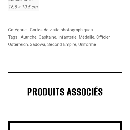
16,5 × 10,5 cm
Catégorie :
Cartes de visite photographiques
Tags :
Autriche
,
Capitaine
,
Infanterie
,
Médaille
,
Officier
,
Österreich
,
Sadowa
,
Second Empire
,
Uniforme
PRODUITS ASSOCIÉS
€
€
€
€
€
€
€
€