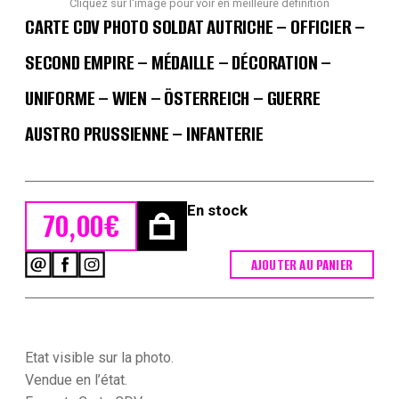
Cliquez sur l'image pour voir en meilleure définition
CARTE CDV PHOTO SOLDAT AUTRICHE – OFFICIER –
SECOND EMPIRE – MÉDAILLE – DÉCORATION –
UNIFORME – WIEN – ÖSTERREICH – GUERRE
AUSTRO PRUSSIENNE – INFANTERIE
En stock
70,00
€
AJOUTER AU PANIER
quantité
de
Carte
CDV
photo
Soldat
Etat visible sur la photo.
Autriche
Vendue en l’état.
-