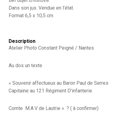
Bel objet d’histoire.
-
Dans son jus. Vendue en l’état.
Lieutenant
Format 6,5 x 10,5 cm
Colonel
-
3ème
République
-
Description
143ème
Atelier Photo Constant Peigné / Nantes
Régiment
D'infanterie
-
Au dos un texte
Uniforme
« Souvenir affectueux au Baron Paul de Serres
Capitaine au 121 Régiment D’infanterie
Comte M.A.V de Lautrie » ? ( à confirmer)