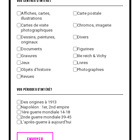
VOS CENTRES D'INTÉRÊT
Affiches, cartes,
Carte postale
illustrations
Cartes de visite
Chromos, imagerie
photographiques
Dessins, peintures,
Divers
originaux
Documents
Figurines
Gravures
IIIe reich & Vichy
Jeux
Livres
Objets d'histoire
Photographies
Revues
VOS PÉRIODES D'INTÉRÊT
Des origines à 1913
Napoléon : 1er, 2nd empire
1ère guerre mondiale 14-18
2nde guerre mondiale 39-45
L'après-guerre à aujourd'hui
ENVOYER