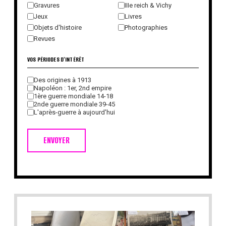
Gravures
IIIe reich & Vichy
Jeux
Livres
Objets d'histoire
Photographies
Revues
VOS PÉRIODES D'INTÉRÊT
Des origines à 1913
Napoléon : 1er, 2nd empire
1ère guerre mondiale 14-18
2nde guerre mondiale 39-45
L'après-guerre à aujourd'hui
ENVOYER