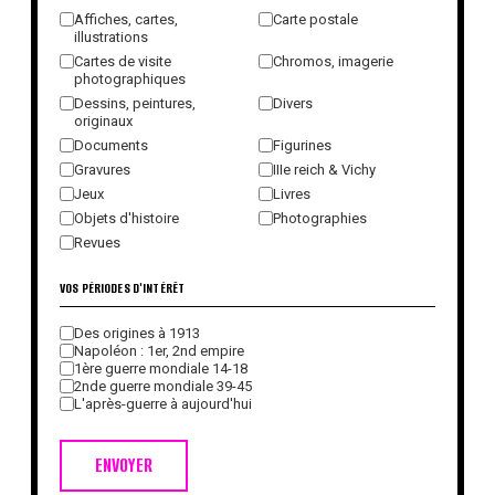
Affiches, cartes,
Carte postale
illustrations
Cartes de visite
Chromos, imagerie
photographiques
Dessins, peintures,
Divers
originaux
Documents
Figurines
Gravures
IIIe reich & Vichy
Jeux
Livres
Objets d'histoire
Photographies
Revues
VOS PÉRIODES D'INTÉRÊT
Des origines à 1913
Napoléon : 1er, 2nd empire
1ère guerre mondiale 14-18
2nde guerre mondiale 39-45
L'après-guerre à aujourd'hui
ENVOYER