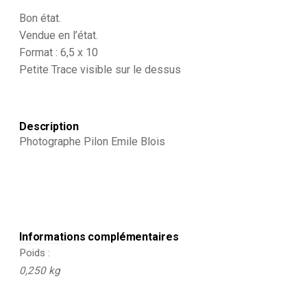
Français
-
Bon état.
Armée
Vendue en l’état.
Infanterie
Format : 6,5 x 10
-
Petite Trace visible sur le dessus
Uniforme
-
Second
Empire
-
Description
Campagne
Photographe Pilon Emile Blois
militaire
Informations complémentaires
Poids
0,250 kg