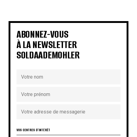
€
€
€
€
€
€
€
€
ABONNEZ-VOUS
À LA NEWSLETTER
SOLDAADEMOHLER
VOS CENTRES D'INTÉRÊT