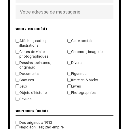
VOS CENTRES D'INTÉRÊT
Affiches, cartes,
Carte postale
illustrations
Cartes de visite
Chromos, imagerie
photographiques
Dessins, peintures,
Divers
originaux
Documents
Figurines
Gravures
IIIe reich & Vichy
Jeux
Livres
Objets d'histoire
Photographies
Revues
VOS PÉRIODES D'INTÉRÊT
Des origines à 1913
Napoléon : 1er, 2nd empire