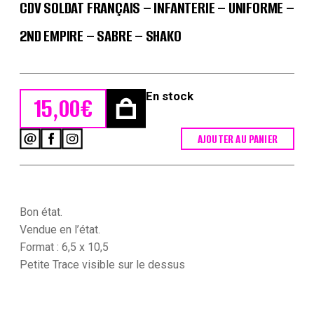
CDV SOLDAT FRANÇAIS – INFANTERIE – UNIFORME –
2ND EMPIRE – SABRE – SHAKO
En stock
15,00
€
AJOUTER AU PANIER
quantité
de
CDV
Soldat
Français
-
Bon état.
Infanterie
Vendue en l’état.
-
Format : 6,5 x 10,5
Uniforme
Petite Trace visible sur le dessus
-
2nd
empire
-