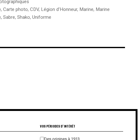
hotographiques
e
,
Carte photo
,
CDV
,
Légion d'Honneur
,
Marine
,
Marine
e
,
Sabre
,
Shako
,
Uniforme
€
€
VOS PÉRIODES D'INTÉRÊT
Des origines à 1913