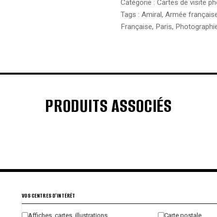
Catégorie :
Cartes de visite p
Marine
Française
Tags :
Amiral
,
Armée français
-
Française
,
Paris
,
Photographi
Photographe
Pierre
Petit
/
Paris
PRODUITS ASSOCIÉS
€
€
€
€
VOS CENTRES D'INTÉRÊT
Affiches, cartes, illustrations
Carte postale