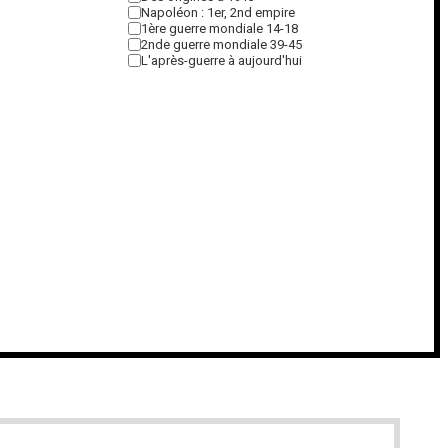
Napoléon : 1er, 2nd empire
1ère guerre mondiale 14-18
2nde guerre mondiale 39-45
L'après-guerre à aujourd'hui