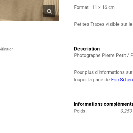
-
Format : 11 x 16 cm
Soldat
-
Français
Petites Traces visible sur l
-
Capitaine
de
vaisseau
Description
éfinition
ou
Photographe Pierre Petit / P
de
frégate
à
Pour plus d’informations sur
la
fin
louper la page de
Eric Scher
du
19e
siècle
-
Informations complément
1889
Poids
0,250
-
Uniforme
de
la