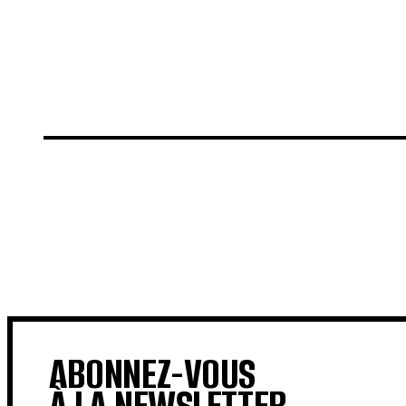
€
€
ABONNEZ-VOUS
À LA NEWSLETTER