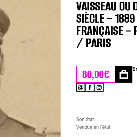
VAISSEAU OU D
SIÈCLE – 188
FRANÇAISE – 
/ PARIS
E
60,00
€
quantité
de
Grande
CDV
-
Officier
Bon état.
de
Vendue en l’état.
la
Marine