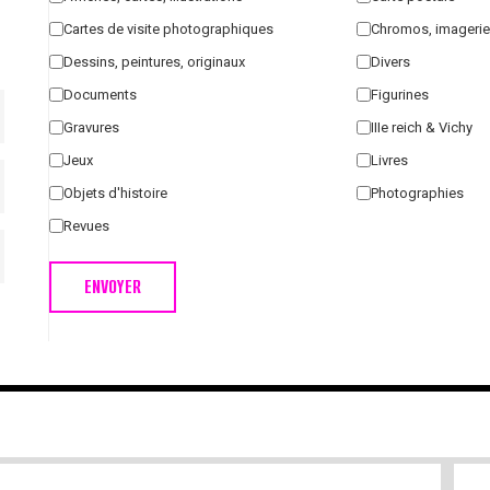
Cartes de visite photographiques
Chromos, imagerie
Dessins, peintures, originaux
Divers
Documents
Figurines
Gravures
IIIe reich & Vichy
Jeux
Livres
Objets d'histoire
Photographies
Revues
ENVOYER