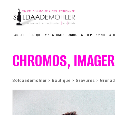
Skip
to
content
ACCUEIL
BOUTIQUE
VENTES PRIVÉES
ACTUALITÉS
DÉPÔT / VENTE
À P
CHROMOS, IMAGER
Soldaademohler
>
Boutique
>
Gravures
> Grenadi