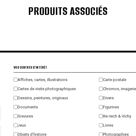
PRODUITS ASSOCIÉS
€
€
€
€
VOS CENTRES D'INTÉRÊT
Affiches, cartes, illustrations
Carte postale
Cartes de visite photographiques
Chromos, imagerie
Dessins, peintures, originaux
Divers
Documents
Figurines
Gravures
IIIe reich & Vichy
Jeux
Livres
Objets d'histoire
Photographies