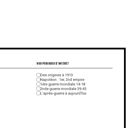
€
€
VOS PÉRIODES D'INTÉRÊT
Des origines à 1913
Napoléon : 1er, 2nd empire
1ère guerre mondiale 14-18
2nde guerre mondiale 39-45
L'après-guerre à aujourd'hui