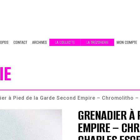
ROPOS
CONTACT
ARCHIVES
LA COLLEC’TE
LA TRÉZORERIE
MON COMPTE
IE
er à Pied de la Garde Second Empire – Chromolitho – 
GRENADIER À 
EMPIRE – CHR