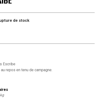
IBE
upture de stock
s Escribe
re au repos en tenu de campagne.
aires
 kg