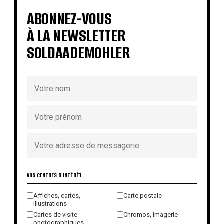
€
€
€
€
€
€
€
ABONNEZ-VOUS
€
À LA NEWSLETTER
SOLDAADEMOHLER
VOS CENTRES D'INTÉRÊT
Affiches, cartes,
Carte postale
illustrations
Cartes de visite
Chromos, imagerie
photographiques