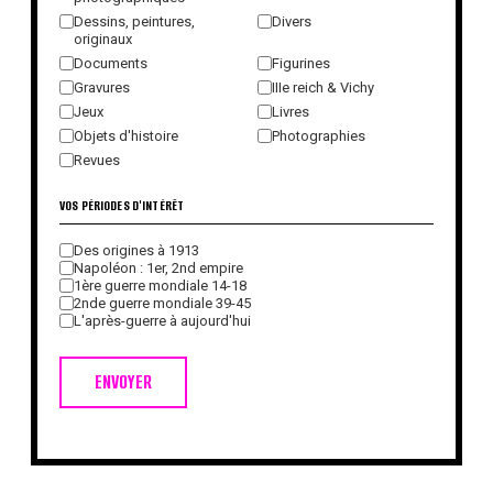
Dessins, peintures,
Divers
originaux
Documents
Figurines
Gravures
IIIe reich & Vichy
Jeux
Livres
Objets d'histoire
Photographies
Revues
VOS PÉRIODES D'INTÉRÊT
Des origines à 1913
Napoléon : 1er, 2nd empire
1ère guerre mondiale 14-18
2nde guerre mondiale 39-45
L'après-guerre à aujourd'hui
ENVOYER