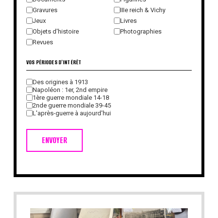
Gravures
IIIe reich & Vichy
Jeux
Livres
Objets d'histoire
Photographies
Revues
VOS PÉRIODES D'INTÉRÊT
Des origines à 1913
Napoléon : 1er, 2nd empire
1ère guerre mondiale 14-18
2nde guerre mondiale 39-45
L'après-guerre à aujourd'hui
ENVOYER