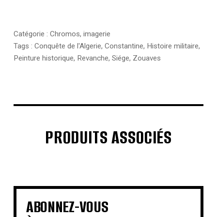
Catégorie :
Chromos, imagerie
Tags :
Conquête de l'Algerie
,
Constantine
,
Histoire militaire
,
Peinture historique
,
Revanche
,
Siége
,
Zouaves
PRODUITS ASSOCIÉS
€
€
€
€
€
€
ABONNEZ-VOUS
€
100,00
€
90,00
€