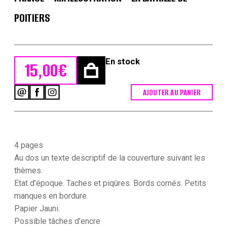
POITIERS
En stock
15,00
€
AJOUTER AU PANIER
quantité
de
Petit
Protège
Cahier
Scolaire
4 pages
Histoire
Au dos un texte descriptif de la couverture suivant les
de
thèmes.
France
Etat d’époque. Taches et piqûres. Bords cornés. Petits
-
XIX
manques en bordure.
illustration
Papier Jauni.
-
Possible tâches d’encre
La