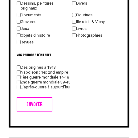
Dessins, peintures,
Divers
originaux
Documents
Figurines
Gravures
IIIe reich & Vichy
Jeux
Livres
Objets d'histoire
Photographies
Revues
VOS PÉRIODES D'INTÉRÊT
Des origines à 1913
Napoléon : 1er, 2nd empire
1ère guerre mondiale 14-18
2nde guerre mondiale 39-45
L'après-guerre à aujourd'hui
ENVOYER