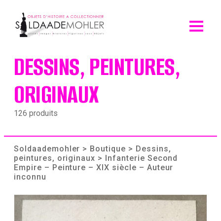
Skip
to
content
DESSINS, PEINTURES,
ORIGINAUX
126 produits
Soldaademohler
>
Boutique
>
Dessins,
peintures, originaux
> Infanterie Second
Empire – Peinture – XIX siècle – Auteur
inconnu