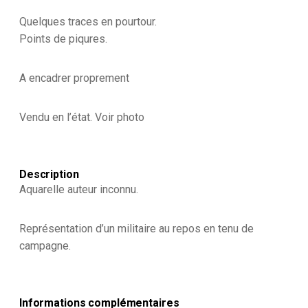
-
XIX
Quelques traces en pourtour.
siècle
Points de piqures.
-
Auteur
inconnu
A encadrer proprement
Vendu en l’état. Voir photo
Description
Aquarelle auteur inconnu.
Représentation d’un militaire au repos en tenu de
campagne.
Informations complémentaires