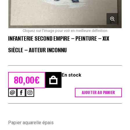
Cliquez sur l'image pour voir en meilleure définition
INFANTERIE SECOND EMPIRE – PEINTURE – XIX
SIÈCLE – AUTEUR INCONNU
En stock
80,00
€
AJOUTER AU PANIER
quantité
de
Infanterie
Second
Empire
-
Papier aquarelle épais
Peinture