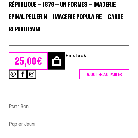
RÉPUBLIQUE – 1879 – UNIFORMES – IMAGERIE
EPINAL PELLERIN – IMAGERIE POPULAIRE – GARDE
RÉPUBLICAINE
En stock
25,00
€
AJOUTER AU PANIER
quantité
de
1
Gravure
-
Uniforme
Etat : Bon
France
-
Armée
Papier Jauni
3em
République