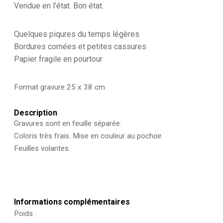
-
Vendue en l’état. Bon état.
1879
-
Uniformes
Quelques piqures du temps légères
-
Bordures cornées et petites cassures
Imagerie
Papier fragile en pourtour
Epinal
Pellerin
-
Format gravure 25 x 38 cm
Imagerie
Populaire
-
Description
Garde
Gravures sont en feuille séparée.
Républicaine
Coloris très frais. Mise en couleur au pochoir.
Feuilles volantes.
Informations complémentaires
Poids