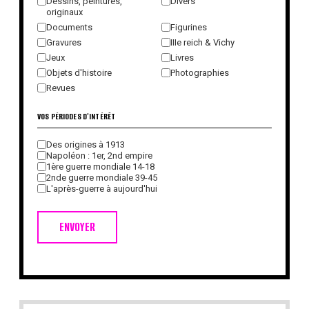
Dessins, peintures,
Divers
originaux
Documents
Figurines
Gravures
IIIe reich & Vichy
Jeux
Livres
Objets d'histoire
Photographies
Revues
VOS PÉRIODES D'INTÉRÊT
Des origines à 1913
Napoléon : 1er, 2nd empire
1ère guerre mondiale 14-18
2nde guerre mondiale 39-45
L'après-guerre à aujourd'hui
ENVOYER