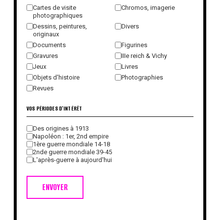
Cartes de visite
Chromos, imagerie
photographiques
Dessins, peintures,
Divers
originaux
Documents
Figurines
Gravures
IIIe reich & Vichy
Jeux
Livres
Objets d'histoire
Photographies
Revues
VOS PÉRIODES D'INTÉRÊT
Des origines à 1913
Napoléon : 1er, 2nd empire
1ère guerre mondiale 14-18
2nde guerre mondiale 39-45
L'après-guerre à aujourd'hui
ENVOYER