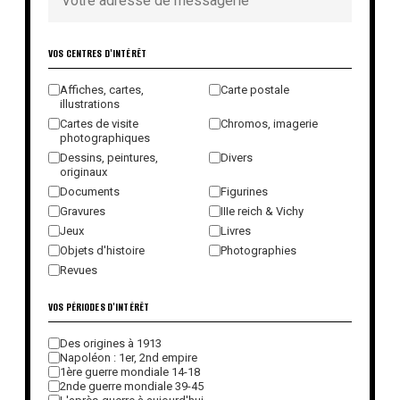
VOS CENTRES D'INTÉRÊT
Affiches, cartes,
Carte postale
illustrations
Cartes de visite
Chromos, imagerie
photographiques
Dessins, peintures,
Divers
originaux
Documents
Figurines
Gravures
IIIe reich & Vichy
Jeux
Livres
Objets d'histoire
Photographies
Revues
VOS PÉRIODES D'INTÉRÊT
Des origines à 1913
Napoléon : 1er, 2nd empire
1ère guerre mondiale 14-18
2nde guerre mondiale 39-45