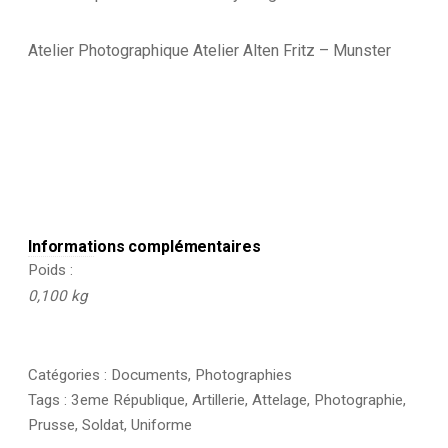
Uniforme
-
Uniforme
Atelier Photographique Atelier Alten Fritz – Munster
-
Prusse
Informations complémentaires
Poids
0,100 kg
Catégories :
Documents
,
Photographies
Tags :
3eme République
,
Artillerie
,
Attelage
,
Photographie
,
Prusse
,
Soldat
,
Uniforme