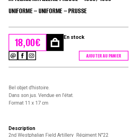
UNIFORME – UNIFORME – PRUSSE
En stock
18,00
€
AJOUTER AU PANIER
quantité
de
Ancienne
Photographie
-
Grande
Bel objet d’histoire.
CDV
Dans son jus. Vendue en l’état.
-
Format 11 x 17 cm
Attelage
Artillerie
Prusse
-
1880/1900
Description
-
2nd Westphalian Field Artillery Régiment N°22