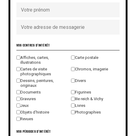
VOS CENTRES D'INTÉRÊT
Affiches, cartes,
Carte postale
illustrations
Cartes de visite
Chromos, imagerie
photographiques
Dessins, peintures,
Divers
originaux
Documents
Figurines
Gravures
IIIe reich & Vichy
Jeux
Livres
Objets d'histoire
Photographies
Revues
VOS PÉRIODES D'INTÉRÊT