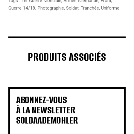
Tags :
1er Guerre Mondiale
,
Armée Allemande
,
Front
,
Guerre 14/18
,
Photographie
,
Soldat
,
Tranchée
,
Uniforme
PRODUITS ASSOCIÉS
€
€
€
€
€
€
€
€
ABONNEZ-VOUS
À LA NEWSLETTER
SOLDAADEMOHLER