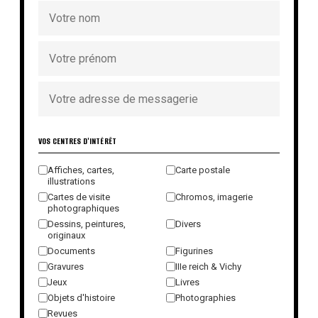
VOS CENTRES D'INTÉRÊT
Affiches, cartes,
Carte postale
illustrations
Cartes de visite
Chromos, imagerie
photographiques
Dessins, peintures,
Divers
originaux
Documents
Figurines
Gravures
IIIe reich & Vichy
Jeux
Livres
Objets d'histoire
Photographies
Revues